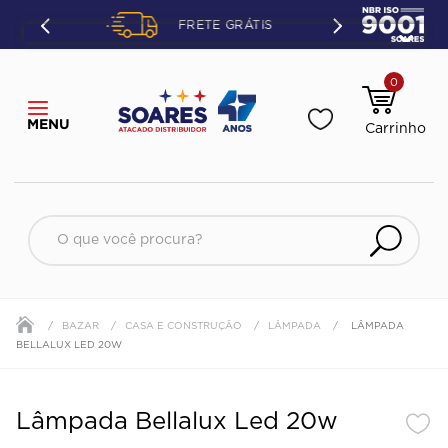
ETO OU
FRETE GRÁTIS
ÃO.
0
O que você procura?
BAZAR
CASA E CONSTRUÇÃO
LÂMPADA
LÂMPADA
BELLALUX LED 20W
Lâmpada Bellalux Led 20w