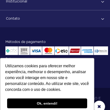
Institucional
Após conclusão do pedido
Dicas no momento do recebimento
Sobre Nós
Regras de devolução
Contato
ISO
Status do pedido e acompanhamento da entrega
Aniversário 47 Anos
Faça parte de nossa equipe
Fale Conosco
Métodos de pagamento
Central de atendimento:
Telefone:
(27) 2121-9000
.
Segunda a Sexta das 8h às 17h30
Selos
Utilizamos cookies para oferecer melhor
experiência, melhorar o desempenho, analisar
como você interage em nosso site e
personalizar conteúdo. Ao utilizar este site, você
concorda com o uso de cookies.
06.698.001/0002-19 - MB 5 COMÉRCIO IMPORTAÇÃO E
Ok, entendi!
EXPORTAÇÃO LTDA - SOARES ATACADO DISTRIBUIDOR.