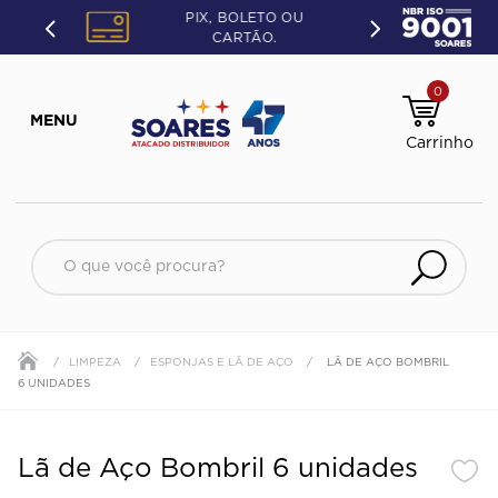
PIX, BOLETO OU
CARTÃO.
0
O que você procura?
LIMPEZA
ESPONJAS E LÃ DE AÇO
LÃ DE AÇO BOMBRIL
6 UNIDADES
Lã de Aço Bombril 6 unidades