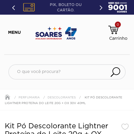
PIX, BOLETO OU
CARTÃO.
0
O que você procura?
PERFUMARIA
DESCOLORANTES
KIT PÓ DESCOLORANTE
LIGHTNER PROTEÍNA DO LEITE 20G + OX 30V 40ML
Kit Pó Descolorante Lightner