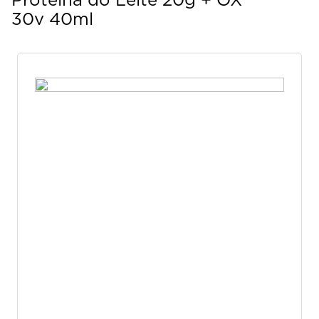
Proteína do Leite 20g + OX
30v 40ml