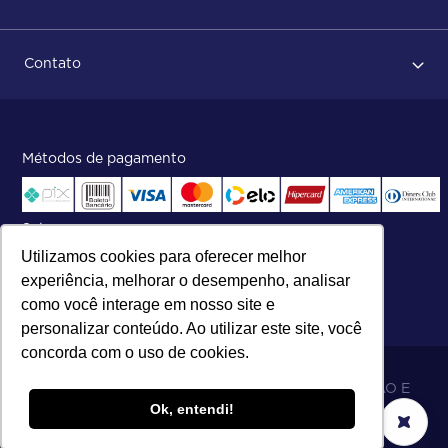
Dicas no momento do recebimento
Sobre Nós
Regras de devolução
Contato
ISO
Status do pedido e acompanhamento da entrega
Aniversário 47 Anos
Faça parte de nossa equipe
Fale Conosco
Métodos de pagamento
Central de atendimento:
Telefone:
(27) 2121-9000
.
Segunda a Sexta das 8h às 17h30
Selos
Utilizamos cookies para oferecer melhor
experiência, melhorar o desempenho, analisar
como você interage em nosso site e
personalizar conteúdo. Ao utilizar este site, você
concorda com o uso de cookies.
06.698.001/0002-19 - MB 5 COMÉRCIO IMPORTAÇÃO E
Ok, entendi!
EXPORTAÇÃO LTDA - SOARES ATACADO DISTRIBUIDOR.