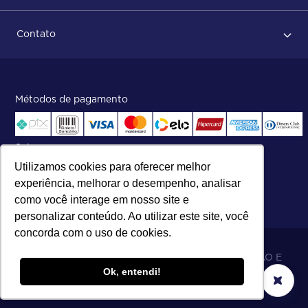
Dicas no momento do recebimento
Sobre Nós
Regras de devolução
Contato
ISO
Status do pedido e acompanhamento da entrega
Aniversário 47 Anos
Faça parte de nossa equipe
Fale Conosco
Métodos de pagamento
Central de atendimento:
Telefone:
(27) 2121-9000
.
Segunda a Sexta das 8h às 17h30
Selos
Utilizamos cookies para oferecer melhor
experiência, melhorar o desempenho, analisar
como você interage em nosso site e
personalizar conteúdo. Ao utilizar este site, você
concorda com o uso de cookies.
06.698.001/0002-19 - MB 5 COMÉRCIO IMPORTAÇÃO E
Ok, entendi!
EXPORTAÇÃO LTDA - SOARES ATACADO DISTRIBUIDOR.