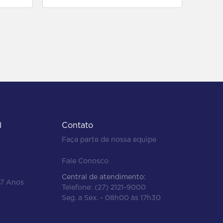
l
Contato
Faça parte de nossa equipe
Fale Conosco
Central de atendimento:
47 Anos
Telefone:
(27) 2121-9000
Seg. a Sex. - 08h00 às 17h30