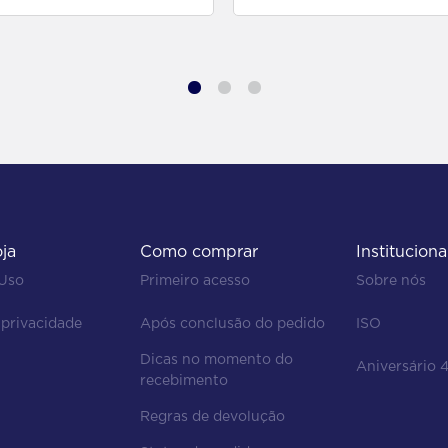
oja
Como comprar
Instituciona
 Uso
Primeiro acesso
Sobre nós
 privacidade
Após conclusão do pedido
ISO
Dicas no momento do 
Aniversário 
recebimento
Regras de devolução