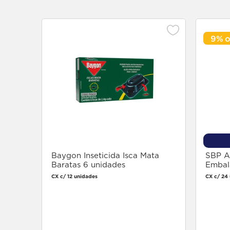
SORRISO
CLOSEUP
LISTERINE
PLAX
TRESEMMÉ
SUAVE
CLUB SOCIAL
LIZA
PLENITUD
TRIDENT
9%
SUNDOWN
COALA
LOLA
PODEROSO
TRIM
450ml
SUNLESS
COCINEIRO
LOOK
POISE
TRIO
SUPER BONITA
COLGATE
LOOK MAIS
POLIBRIL
TROFÉU
SUPER LUB
COLORAMA
LORENZETTI
POLIFLOR
TRÁ LÁ LÁ
SUPERBONDER
CONDOR
LORÉAL
POM POM
TRÈS MARCHAND
Baygon Inseticida Isca Mata
SBP Ae
SURF
CONFORT
LUKINHA
POMAROLA
Baratas 6 unidades
Embal
CX c/ 12 unidades
CX c/ 24
SUSTAGEM
CONTOURÉ
LUMINOUS WHITE
POMODORO
SUSTAGEN
COPAG
LUX
PONJITA
Faça login
para comprar
SYM
COPERALCOOL
LYSOFORM
POWER 1 ONE