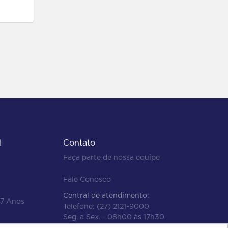
l
Contato
Faça parte de nossa equipe
Fale Conosco
Central de atendimento:
47 Anos
Telefone:
(27) 2121-9000
Seg. a Sex. - 08h00 às 17h30