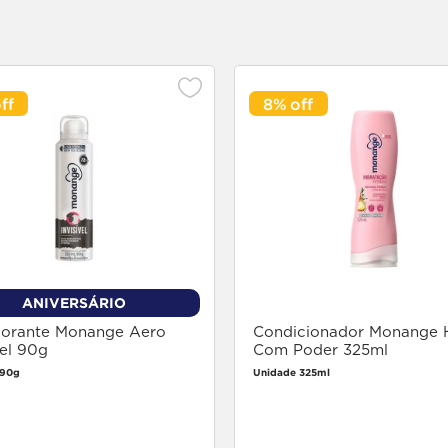
8%
ANIVERSÁRIO
orante Monange Aero
Condicionador Monange H
vel 90g
Com Poder 325ml
 90g
Unidade 325ml
Faça login
Faça login