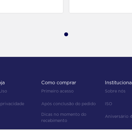
para comprar
para comprar
oja
Como comprar
Instituciona
 Uso
Primeiro acesso
Sobre nós
 privacidade
Após conclusão do pedido
ISO
Dicas no momento do 
Aniversário 
recebimento
Regras de devolução