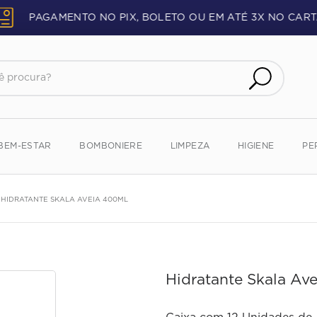
PAGAMENTO NO PIX, BOLETO OU EM ATÉ 3X NO CART
procura?
BEM-ESTAR
BOMBONIERE
LIMPEZA
HIGIENE
PE
HIDRATANTE SKALA AVEIA 400ML
Hidratante Skala Av