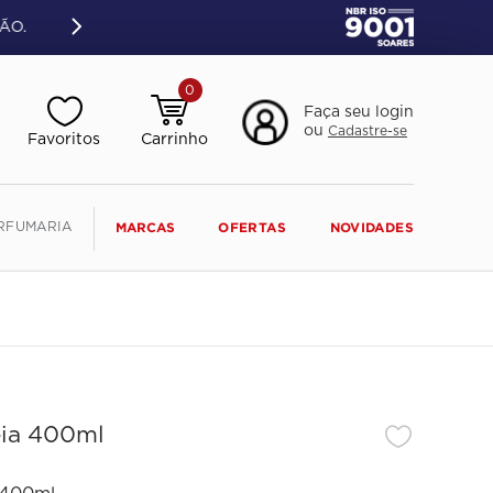
ÃO.
0
Faça seu login
ou
Cadastre-se
RFUMARIA
MARCAS
OFERTAS
NOVIDADES
eia 400ml