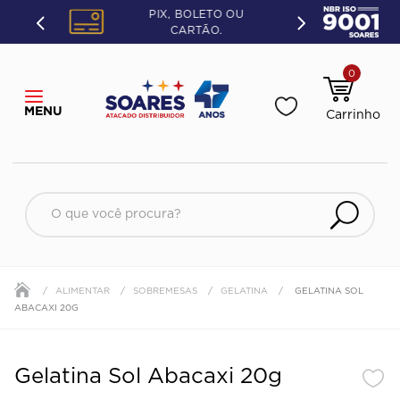
PIX, BOLETO OU
CARTÃO.
0
O que você procura?
ALIMENTAR
SOBREMESAS
GELATINA
GELATINA SOL
ABACAXI 20G
Gelatina Sol Abacaxi 20g