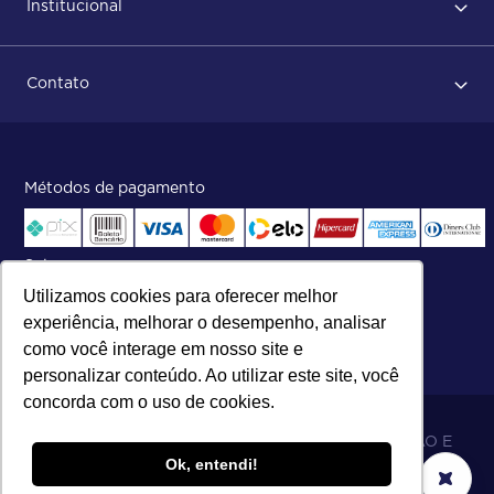
Institucional
Após conclusão do pedido
Dicas no momento do recebimento
Sobre Nós
Regras de devolução
Contato
ISO
Status do pedido e acompanhamento da entrega
Aniversário 47 Anos
Faça parte de nossa equipe
Fale Conosco
Métodos de pagamento
Central de atendimento:
Telefone:
(27) 2121-9000
.
Segunda a Sexta das 8h às 17h30
Selos
Utilizamos cookies para oferecer melhor
experiência, melhorar o desempenho, analisar
como você interage em nosso site e
personalizar conteúdo. Ao utilizar este site, você
concorda com o uso de cookies.
06.698.001/0002-19 - MB 5 COMÉRCIO IMPORTAÇÃO E
Ok, entendi!
EXPORTAÇÃO LTDA - SOARES ATACADO DISTRIBUIDOR.