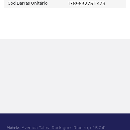
17896327511479
Cod Barras Unitário
Matriz
: Avenida Talma Rodrigues Ribeiro, nº 5.041,