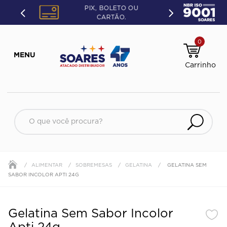
PIX, BOLETO OU
CARTÃO.
0
O que você procura?
ALIMENTAR
SOBREMESAS
GELATINA
GELATINA SEM
SABOR INCOLOR APTI 24G
Gelatina Sem Sabor Incolor