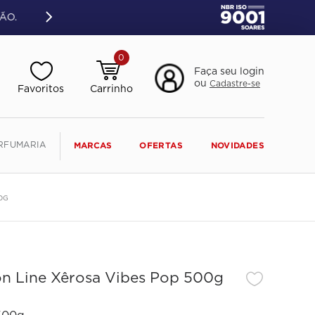
ÃO.
0
Faça seu login
ou
Cadastre-se
RFUMARIA
MARCAS
OFERTAS
NOVIDADES
0G
lon Line Xêrosa Vibes Pop 500g