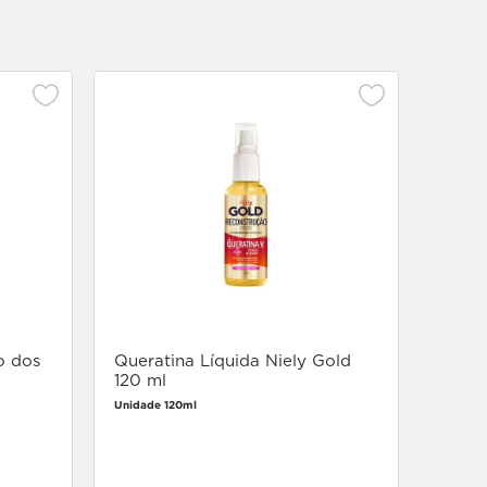
Creme
Cacho
Defin
Unidade
o dos
Queratina Líquida Niely Gold
120 ml
Unidade 120ml
Faça login