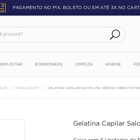
PAGAMENTO NO PIX, BOLETO OU EM ATÉ 3X NO CART
procura?
BEM-ESTAR
BOMBONIERE
LIMPEZA
HIGIENE
PE
ILAR
FINALIZADOR
GELATINA CAPILAR SALON LINE XÊROSA VIBES POP 50
Gelatina Capilar Sa