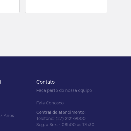
para comprar
l
Contato
Faça parte de nossa equipe
Fale Conosco
Central de atendimento:
47 Anos
Telefone:
(27) 2121-9000
Seg. a Sex. - 08h00 às 17h30