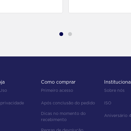
para comprar
para comprar
oja
Como comprar
Instituciona
 Uso
Primeiro acesso
Sobre nós
 privacidade
Após conclusão do pedido
ISO
Dicas no momento do 
Aniversário 
recebimento
Regras de devolução