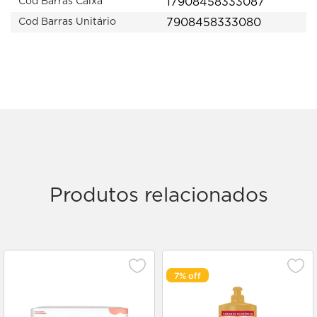
17908458333087
Cod Barras Caixa
7908458333080
Cod Barras Unitário
Produtos relacionados
7%