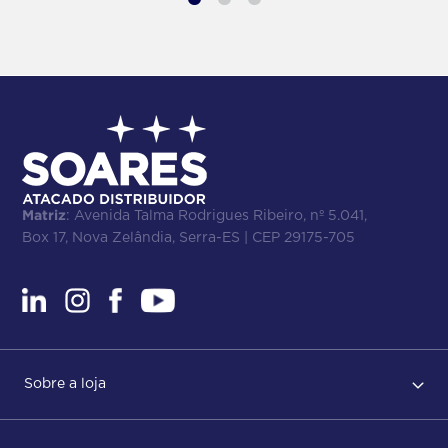
Matriz
: Avenida Talma Rodrigues Ribeiro, nº 5.041,
Box 17, Nova Zelândia, Serra-ES | CEP 29175-705
Sobre a loja
Regras de Uso