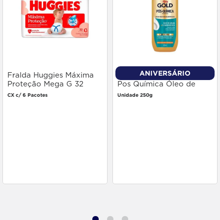
ANIVERSÁRIO
Fralda Huggies Máxima
Creme Pentear Niely Gold
Proteção Mega G 32
Pos Química Óleo de
unidades
Argan 250g
CX c/ 6 Pacotes
Unidade 250g