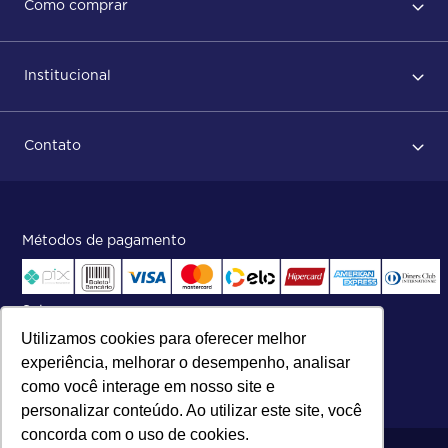
Como comprar
Política de privacidade
Primeiro acesso
Institucional
Após conclusão do pedido
Dicas no momento do recebimento
Sobre Nós
Regras de devolução
Contato
ISO
Status do pedido e acompanhamento da entrega
Aniversário 47 Anos
Faça parte de nossa equipe
Fale Conosco
Métodos de pagamento
Central de atendimento:
Telefone:
(27) 2121-9000
.
Segunda a Sexta das 8h às 17h30
Selos
Utilizamos cookies para oferecer melhor
experiência, melhorar o desempenho, analisar
como você interage em nosso site e
personalizar conteúdo. Ao utilizar este site, você
concorda com o uso de cookies.