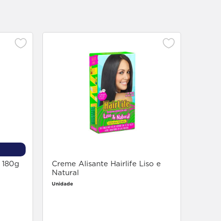
Creme
Cach
Unidade
 180g
Creme Alisante Hairlife Liso e
Natural
Unidade
Faça login