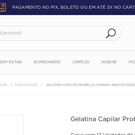
PAGAMENTO NO PIX, BOLETO OU EM ATÉ 3X NO CART
procura?
BEM-ESTAR
BOMBONIERE
LIMPEZA
HIGIENE
PE
ILAR
FINALIZADOR
GELATINA CAPILAR PROBELLE CARINHO ABACAXI 500
Gelatina Capilar Pr