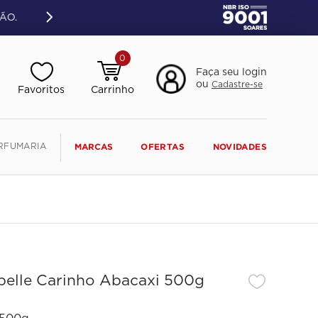
ÃO.
0
Faça seu login
ou
Cadastre-se
RFUMARIA
MARCAS
OFERTAS
NOVIDADES
G
obelle Carinho Abacaxi 500g