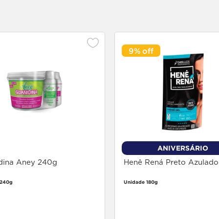
9%
ANIVERSÁRIO
dina Aney 240g
Henê Rená Preto Azulado
 240g
Unidade 180g
Faça login
Faça login