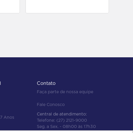
para comprar
l
Contato
Faça parte de nossa equipe
Fale Conosco
Central de atendimento:
47 Anos
Telefone:
(27) 2121-9000
Seg. a Sex. - 08h00 às 17h30