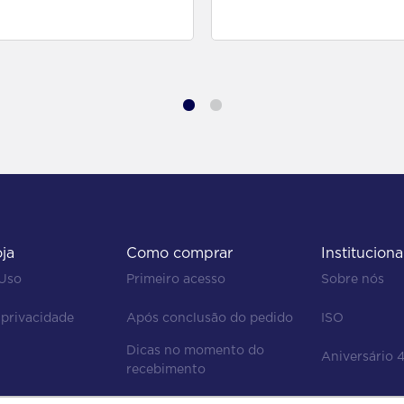
para comprar
para comprar
oja
Como comprar
Instituciona
 Uso
Primeiro acesso
Sobre nós
 privacidade
Após conclusão do pedido
ISO
Dicas no momento do 
Aniversário 
recebimento
Regras de devolução