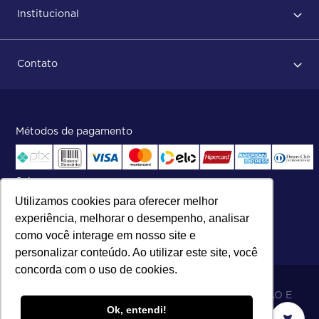
Institucional
Após conclusão do pedido
Dicas no momento do recebimento
Sobre Nós
Regras de devolução
Contato
ISO
Status do pedido e acompanhamento da entrega
Aniversário 47 Anos
Faça parte de nossa equipe
Fale Conosco
Métodos de pagamento
Central de atendimento:
Telefone:
(27) 2121-9000
.
Segunda a Sexta das 8h às 17h30
Selos
Utilizamos cookies para oferecer melhor
experiência, melhorar o desempenho, analisar
como você interage em nosso site e
personalizar conteúdo. Ao utilizar este site, você
concorda com o uso de cookies.
06.698.001/0002-19 - MB 5 COMÉRCIO IMPORTAÇÃO E
Ok, entendi!