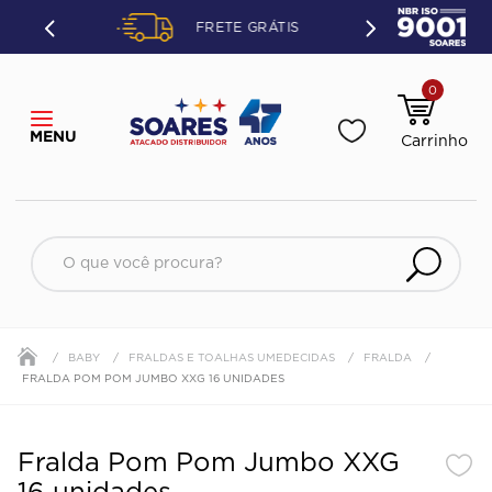
ETO OU
FRETE GRÁTIS
ÃO.
0
O que você procura?
BABY
FRALDAS E TOALHAS UMEDECIDAS
FRALDA
FRALDA POM POM JUMBO XXG 16 UNIDADES
Fralda Pom Pom Jumbo XXG