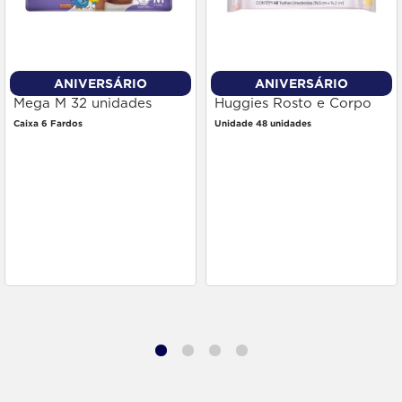
ANIVERSÁRIO
ANIVERSÁRIO
Fralda Babysec Premium
Toalha Umedecida
Mega M 32 unidades
Huggies Rosto e Corpo
48 unidades
Caixa 6 Fardos
Unidade 48 unidades