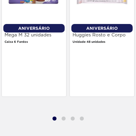
ANIVERSÁRIO
ANIVERSÁRIO
Fralda Babysec Premium
Toalha Umedecida
Mega M 32 unidades
Huggies Rosto e Corpo
48 unidades
Caixa 6 Fardos
Unidade 48 unidades