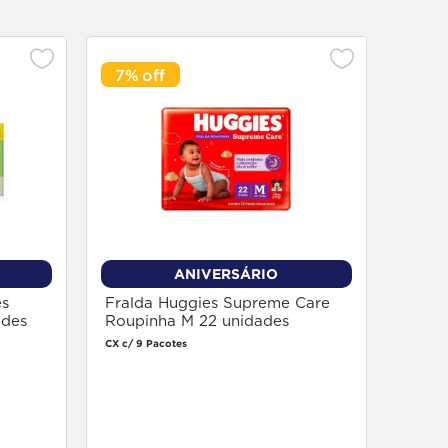
7%
7%
Frald
XXG 1
CX c/ 8 
ANIVERSÁRIO
s
Fralda Huggies Supreme Care
ades
Roupinha M 22 unidades
CX c/ 9 Pacotes
Faça login
para comprar