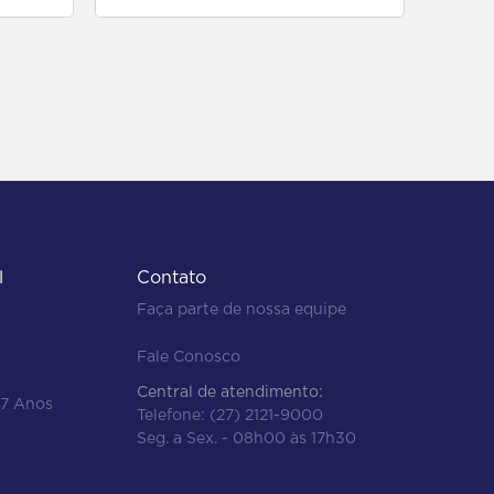
l
Contato
Faça parte de nossa equipe
Fale Conosco
Central de atendimento:
47 Anos
Telefone:
(27) 2121-9000
Seg. a Sex. - 08h00 às 17h30