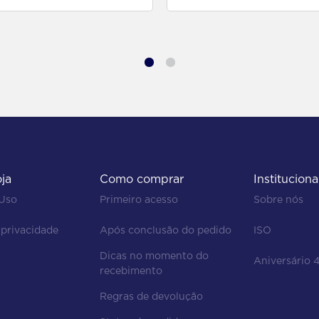
oja
Como comprar
Instituciona
 Uso
Primeiro acesso
Sobre nós
 privacidade
Após conclusão do pedido
ISO
Dicas no momento do 
Aniversário 
recebimento
Regras de devolução