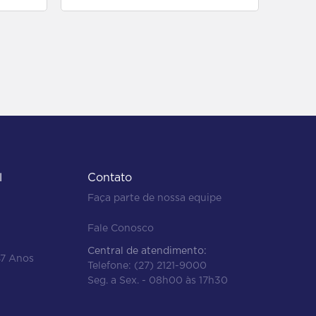
l
Contato
Faça parte de nossa equipe
Fale Conosco
Central de atendimento:
47 Anos
Telefone:
(27) 2121-9000
Seg. a Sex. - 08h00 às 17h30