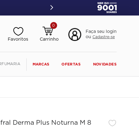
0
Faça seu login
ou
Cadastre-se
RFUMARIA
MARCAS
OFERTAS
NOVIDADES
gfral Derma Plus Noturna M 8