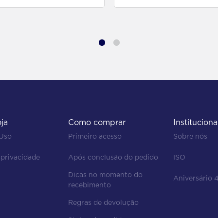
oja
Como comprar
Instituciona
 Uso
Primeiro acesso
Sobre nós
 privacidade
Após conclusão do pedido
ISO
Dicas no momento do 
Aniversário 
recebimento
Regras de devolução