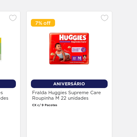
7%
Creme
Trans
Unidade
ANIVERSÁRIO
s
Fralda Huggies Supreme Care
ades
Roupinha M 22 unidades
CX c/ 9 Pacotes
Faça login
para comprar