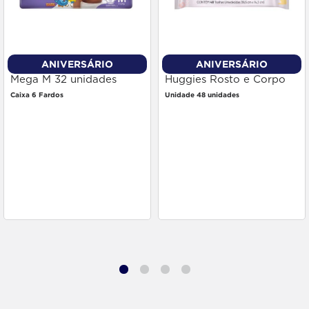
ANIVERSÁRIO
ANIVERSÁRIO
Fralda Babysec Premium
Toalha Umedecida
Mega M 32 unidades
Huggies Rosto e Corpo
48 unidades
Caixa 6 Fardos
Unidade 48 unidades