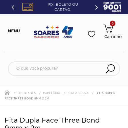
PIX, BOLETO OU
CARTÃO.
0
UTILIDADES
PAPELARIA
FITA ADESIVA
FITA DUPLA
FACE THREE BOND 9MM X 2M
Fita Dupla Face Three Bond