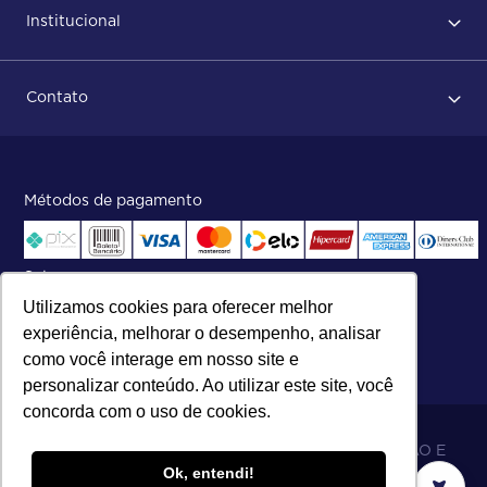
Institucional
Após conclusão do pedido
Dicas no momento do recebimento
Sobre Nós
Regras de devolução
Contato
ISO
Status do pedido e acompanhamento da entrega
Aniversário 47 Anos
Faça parte de nossa equipe
Fale Conosco
Métodos de pagamento
Central de atendimento:
Telefone:
(27) 2121-9000
.
Segunda a Sexta das 8h às 17h30
Selos
Utilizamos cookies para oferecer melhor
experiência, melhorar o desempenho, analisar
como você interage em nosso site e
personalizar conteúdo. Ao utilizar este site, você
concorda com o uso de cookies.
06.698.001/0002-19 - MB 5 COMÉRCIO IMPORTAÇÃO E
Ok, entendi!