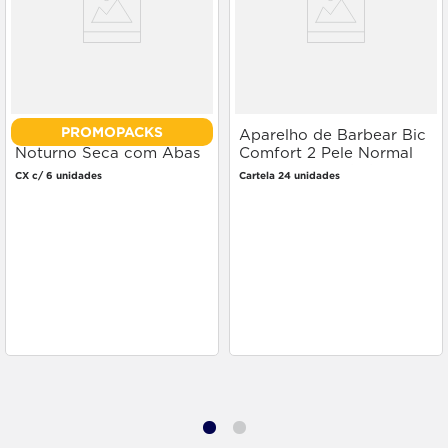
PROMOPACKS
Absorvente Always
Aparelho de Barbear Bic
Noturno Seca com Abas
Comfort 2 Pele Normal
Leve Mais Pague Menos
Cartela 24 unidades
CX c/ 6 unidades
Cartela 24 unidades
32 unidades