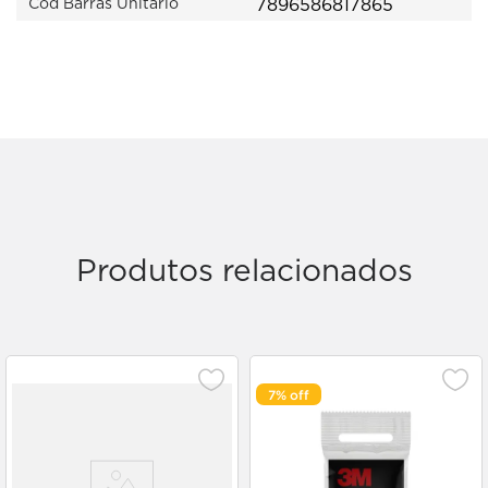
7896586817865
Cod Barras Unitário
Produtos relacionados
7%