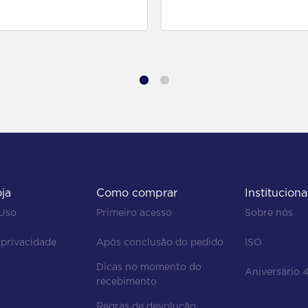
para comprar
para comprar
oja
Como comprar
Instituciona
 Uso
Primeiro acesso
Sobre nós
 privacidade
Após conclusão do pedido
ISO
Dicas no momento do 
Aniversário 
recebimento
Regras de devolução