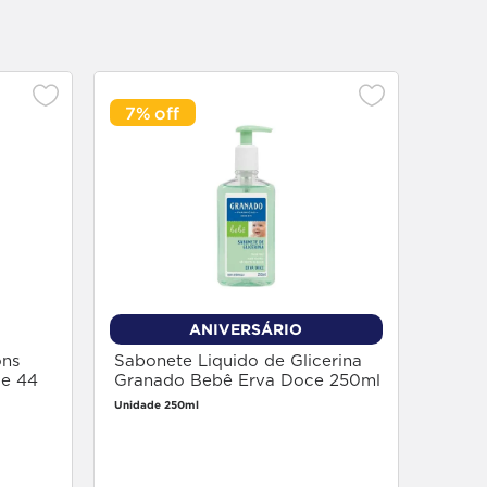
7%
Condi
Repa
Unidade
ANIVERSÁRIO
ons
Sabonete Liquido de Glicerina
de 44
Granado Bebê Erva Doce 250ml
Unidade 250ml
Faça login