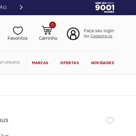
ÃO.
0
Faça seu login
ou
Cadastre-se
RFUMARIA
MARCAS
OFERTAS
NOVIDADES
hus