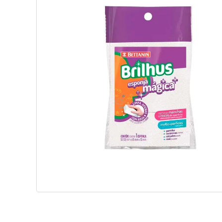
GARNIER
KELLDRIN
OLA
SANTEPEL
CARE LISS
HARPIC
LA VIOLETERA
PAMPERS
TAMPAX
DAVENE
S
GAROTO
KELLMAT
OLD EIGHT
SANY
CAREFREE
HEAD & SHOULDERS
LABOTRAT
PANASONIC
TANDY
DEPIROLL
GERIAMAX
KELLTHINE
OLD SPICE
SAPÓLIO
CASA & CUIDADO
HELLMANNS
LACTA
PANTENE
TANG
DESTAC
GESSY
KIN LIMP
OLIVIA
SBP
CASA & LIMPEZA
HEMMER
LADY
PARANÁ
TASCHIBRA
DETEFON
GILLETTE
KINDER
OLÉ
SCOTCH
CASA & PERFUME
HENÊ
LADY PRIME
PASSATEMPO
TEACHERS
DIABO VERDE
GLADE
KING
OMO
SCOTCH BRITE
CASA KM
HERBÍSSIMO
LADYSOFT
PASSE BEM
TEK
DISQUETI
GOLD
KISS
ORAL B
SEAGRAMS
CASTING CREME GLOSS
HIDRADERM
LEDVANCE
PASSPORT
TEKBOND
DOCE MENOR
GOLDEN
KITANO
OREO
SECRET
CENOURA & BRONZE
HIGIE PLUS
LEGRAND
PATO
TENA
DOMECQ
GOMES DA COSTA
KLEENEX
ORLEPLAST
SEDA
CEPACOL
HILLO
LEITE DE COLÔNIA
PAÇOQUITA
TENAZ
DONA BENTA
GOMETS
KNORR
ORLOFF
SEMPRE LIVRE
CHAMA
HIPOGLOS
LEITE DE ROSAS
PECCIN
THE FUSION
DORI
GOTA DOURADA
KOLENE
ORMA CARBONO2
SENADOR
CHARMING
HUGGIES
LEÃO
PERFEX
THREE BOND
DOVE