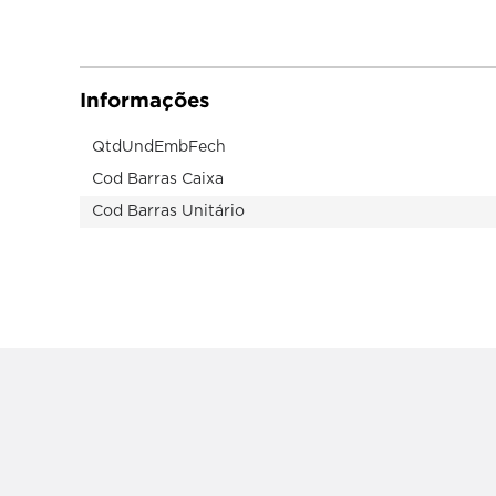
GOURMET
KOLESTON
OSRAM
SEPTIONFREE
CHEMILUB
LIEBFRAUMILCH
PERIOGARD
TIC TAC
DOWNY
GRANADO
OUROLUX
SILVO
CHEMONE
LIFE HEALTHILY
PERSONAL
TININDO
DREHER
Informações
GRECIN
OVOMALTINE
SKALA
CHITA
LIFEBUOY
PESCADOR
TIO NACHO
DRURYS
QtdUndEmbFech
GREY GOOSE
OX
SKYN
CHIVAS
LIGHT COLOR
PETTIZ
TIO PACO
DUCOCO
Cod Barras Caixa
Cod Barras Unitário
GUARANY
SNOB
CHOCOCANDY
LIGHTNER
PETYBON
TODDY
DUCOPO
GURY
SNOW
CICATRICURE
LILITH
PHEBO
TOK BOTHÂNICO
DUREPOXI
SOARES ATACADO
CIF
LIMPAKI
PIAL
TOPZ
HA
SOFT COLOR
CLEAR
LIMPOL
PINHO BRIL
TORCIDA
SOFTYS
CLESS
LIMPPANO
PINHO SOL
TRAKINAS
SOL
CLIGHT
LIPEX
PIRACANJUBA
TRENTO