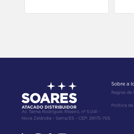
para comprar
SÃO LUIZ
COPRA
LYSOL
PREDILECTA
COQUEIRO
PREVENT
COQUEL
PRIMUS
COR &TON
PRO INSET
CORY
PROBAK
COTIDIAN
PROBELLE
Sobre a l
COTONELA
PROMOCIONAL
Regras de
COTTON LINE
PROTEX
Política de
Av. Talma Rodrigues Ribeiro, nº 5.041 -
CREMER
PRUDENCE
Nova Zelândia - Serra/ES - CEP: 29175-705
CREMOGEMA
PURO AR