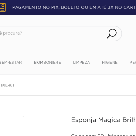
PAGAMENTO NO PIX, BOLETO OU EM ATÉ 3X NO CART
procura?
BEM-ESTAR
BOMBONIERE
LIMPEZA
HIGIENE
PE
 BRILHUS
Esponja Magica Bril