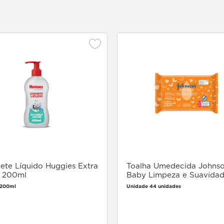
ete Líquido Huggies Extra
Toalha Umedecida Johns
 200ml
Baby Limpeza e Suavida
unidades
 200ml
Unidade 44 unidades
Faça login
Faça login