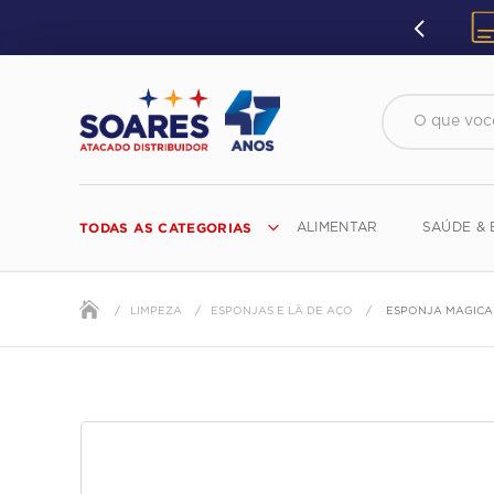
O que você 
TODAS AS CATEGORIAS
ALIMENTAR
SAÚDE & 
G
K
O
S
W
C
H
L
P
T
X
D
LIMPEZA
ESPONJAS E LÃ DE AÇO
ESPONJA MAGICA
GABOARDI
KANECHOM
O.B.
SABOROSAS
WILKISON
CAMPARI
HAIRLIFE
LA FLORE
PAIXÃO
TABU
XAMEGO BOM
DA VOVÓ
SON
GALIOTTO
KARINA
ODD
SALON LINE
WISH
CAPRICCHE
HALLS
LA FRUTA
PALMEIRA
TACOLAC
DANEVA
GALLO
KELL-LUB
OFF
SANTA HELENA
WYBOROWA
CAPRISHOW
HANUTA
LA PREFERIDA
PALMOLIVE
TAL E QUAL
DARLING