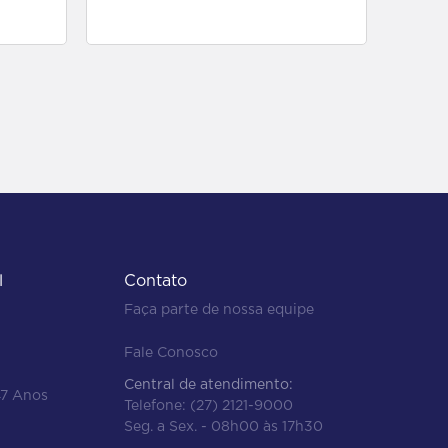
para comprar
l
Contato
Faça parte de nossa equipe
Fale Conosco
Central de atendimento:
47 Anos
Telefone:
(27) 2121-9000
Seg. a Sex. - 08h00 às 17h30