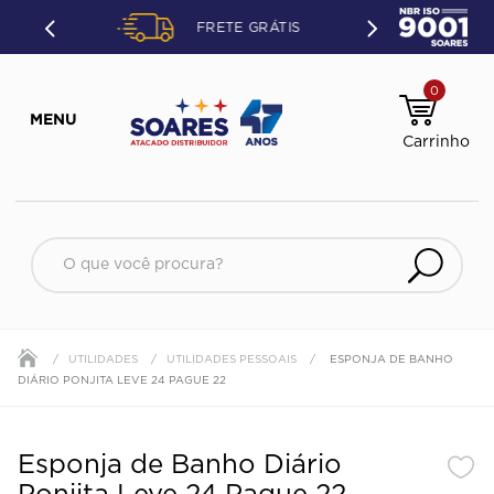
ETO OU
FRETE GRÁTIS
ÃO.
0
O que você procura?
UTILIDADES
UTILIDADES PESSOAIS
ESPONJA DE BANHO
DIÁRIO PONJITA LEVE 24 PAGUE 22
Esponja de Banho Diário