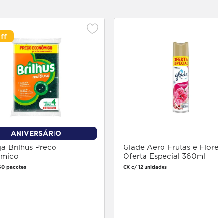
ANIVERSÁRIO
a Brilhus Preco
Glade Aero Frutas e Flore
mico
Oferta Especial 360ml
60 pacotes
CX c/ 12 unidades
Faça login
Faça login
para comprar
para comprar