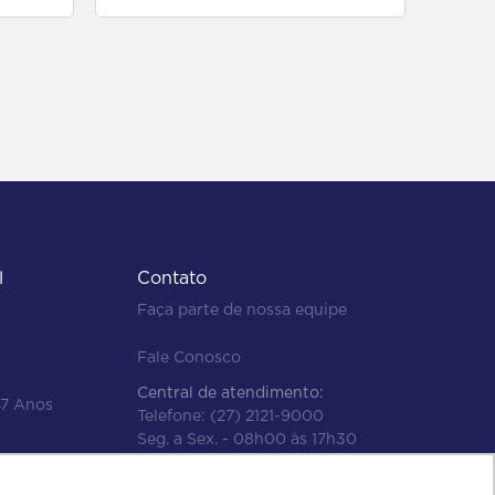
l
Contato
Faça parte de nossa equipe
Fale Conosco
Central de atendimento:
47 Anos
Telefone:
(27) 2121-9000
Seg. a Sex. - 08h00 às 17h30