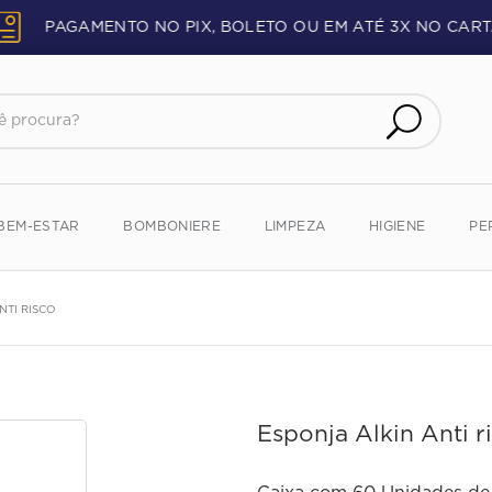
PAGAMENTO NO PIX, BOLETO OU EM ATÉ 3X NO CART
procura?
BEM-ESTAR
BOMBONIERE
LIMPEZA
HIGIENE
PE
NTI RISCO
Esponja Alkin Anti r