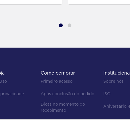
oja
Como comprar
Instituciona
 Uso
Primeiro acesso
Sobre nós
 privacidade
Após conclusão do pedido
ISO
Dicas no momento do 
Aniversário 
recebimento
Regras de devolução