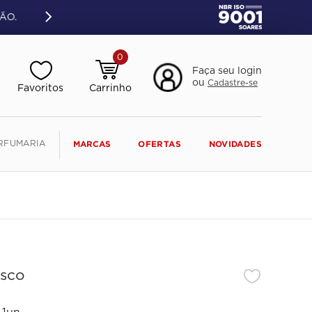
ÃO.
0
Faça seu login
ou
Cadastre-se
RFUMARIA
MARCAS
OFERTAS
NOVIDADES
isco