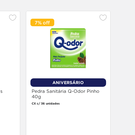
7%
Espon
Leve 
CX c/ 12
ANIVERSÁRIO
s
Pedra Sanitária Q-Odor Pinho
40g
CX c/ 36 unidades
Faça login
para comprar