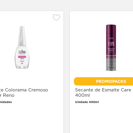
PROMOPACKS
te Colorama Cremoso
Secante de Esmalte Care 
or Reno
400ml
unidades
Unidade 400ml
Faça login
Faça login
para comprar
para comprar