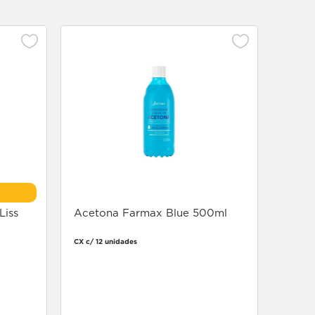
Liss
Acetona Farmax Blue 500ml
CX c/ 12 unidades
Faça login
para comprar