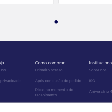
oja
Como comprar
Instituciona
 Uso
Primeiro acesso
Sobre nós
 privacidade
Após conclusão do pedido
ISO
Dicas no momento do 
Aniversário 
recebimento
Regras de devolução