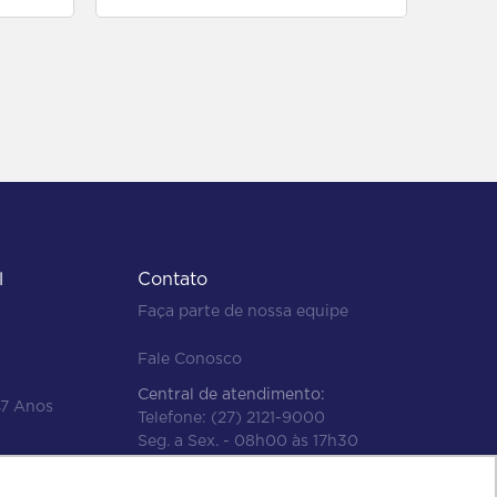
l
Contato
Faça parte de nossa equipe
Fale Conosco
Central de atendimento:
47 Anos
Telefone:
(27) 2121-9000
Seg. a Sex. - 08h00 às 17h30