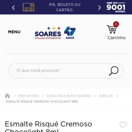
PIX, BOLETO OU
CARTÃO.
0
O que você procura?
PERFUMARIA
ESMALTES E REMOVEDORES
ESMALTE
ESMALTE RISQUÉ CREMOSO CHOCOLIGHT 8ML
Esmalte Risqué Cremoso