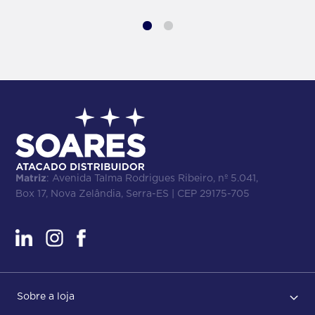
Matriz
: Avenida Talma Rodrigues Ribeiro, nº 5.041,
Box 17, Nova Zelândia, Serra-ES | CEP 29175-705
Sobre a loja