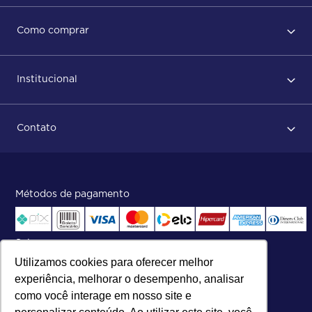
Regras de Uso
Como comprar
Política de privacidade
Primeiro acesso
Institucional
Após conclusão do pedido
Dicas no momento do recebimento
Sobre Nós
Regras de devolução
Contato
ISO
Status do pedido e acompanhamento da entrega
Aniversário 47 Anos
Faça parte de nossa equipe
Fale Conosco
Métodos de pagamento
Central de atendimento:
Telefone:
(27) 2121-9000
.
Segunda a Sexta das 8h às 17h30
Selos
Utilizamos cookies para oferecer melhor
experiência, melhorar o desempenho, analisar
como você interage em nosso site e