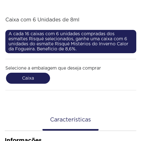
Caixa com 6 Unidades de 8ml
A cada 16 caixas com 6 unidades compradas dos
esmaltes Risqué selecionados, ganhe uma caixa com 6
unidades do esmalte Risqué Mistérios do Inverno Calor
da Fogueira. Benefício de 8,6%.
Selecione a embalagem que deseja comprar
Caixa
Características
Informações