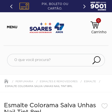
PIX, BOLETO OU
CARTÃO.
0
O que você procura?
PERFUMARIA
ESMALTES E REMOVEDORES
ESMALTE
ESMALTE COLORAMA SALVA UNHAS NAIL TINT 8ML
Esmalte Colorama Salva Unhas