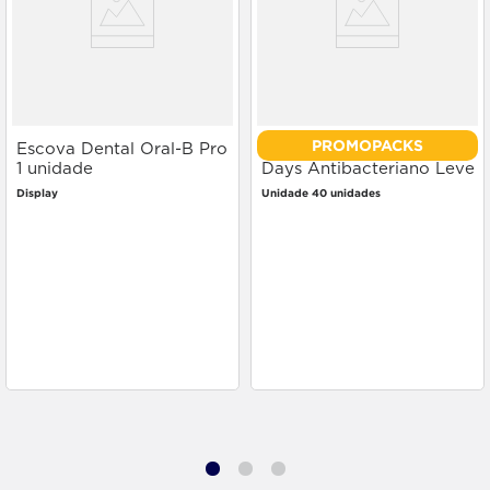
PROMOPACKS
Escova Dental Oral-B Pro
Protetor Diário Intimus
1 unidade
Days Antibacteriano Leve
Mais Pague Menos 40
Display
Unidade 40 unidades
unidades