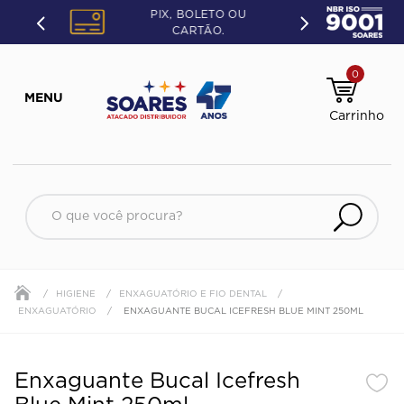
PIX, BOLETO OU
CARTÃO.
0
O que você procura?
HIGIENE
ENXAGUATÓRIO E FIO DENTAL
ENXAGUATÓRIO
ENXAGUANTE BUCAL ICEFRESH BLUE MINT 250ML
Enxaguante Bucal Icefresh