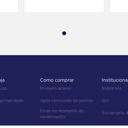
para comprar
oja
Como comprar
Instituciona
 Uso
Primeiro acesso
Sobre nós
 privacidade
Após conclusão do pedido
ISO
Dicas no momento do 
Aniversário 
recebimento
Regras de devolução