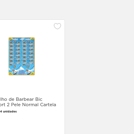
lho de Barbear Bic
rt 2 Pele Normal Cartela
idades
24 unidades
Faça login