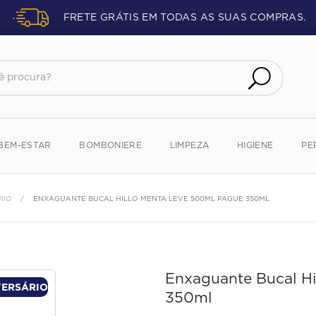
FRETE GRÁTIS EM TODAS AS SUAS COMPRAS.
procura?
BEM-ESTAR
BOMBONIERE
LIMPEZA
HIGIENE
PE
RIO
ENXAGUANTE BUCAL HILLO MENTA LEVE 500ML PAGUE 350ML
Enxaguante Bucal H
VERSÁRIO
350ml