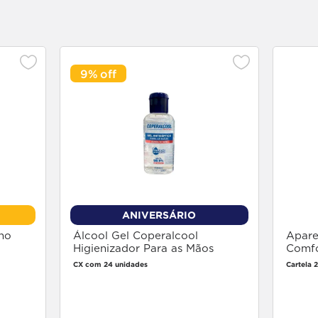
9%
ANIVERSÁRIO
no
Álcool Gel Coperalcool
Apare
Higienizador Para as Mãos
Comfo
Bacfree 70% 54g
24 un
CX com 24 unidades
Cartela 
Faça login