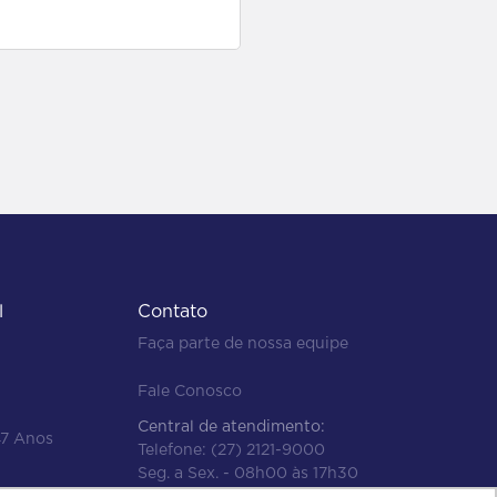
para comprar
l
Contato
Faça parte de nossa equipe
Fale Conosco
Central de atendimento:
47 Anos
Telefone:
(27) 2121-9000
Seg. a Sex. - 08h00 às 17h30