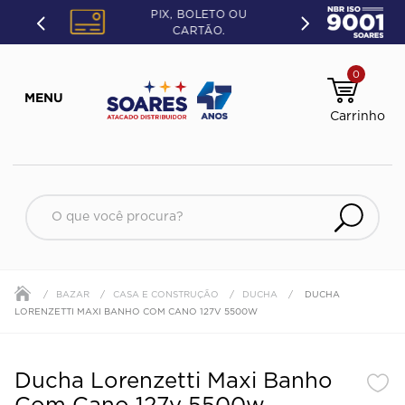
PIX, BOLETO OU
CARTÃO.
0
O que você procura?
BAZAR
CASA E CONSTRUÇÃO
DUCHA
DUCHA
LORENZETTI MAXI BANHO COM CANO 127V 5500W
Ducha Lorenzetti Maxi Banho