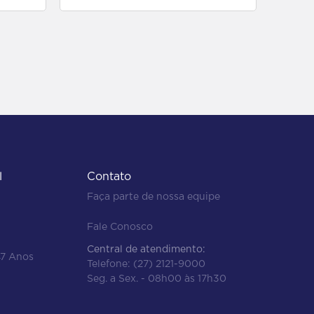
l
Contato
Faça parte de nossa equipe
Fale Conosco
Central de atendimento:
47 Anos
Telefone:
(27) 2121-9000
Seg. a Sex. - 08h00 às 17h30