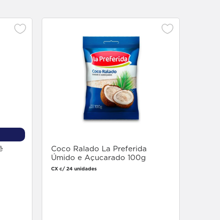
Acho
Light
CX c/ 2
ê
Coco Ralado La Preferida
Úmido e Açucarado 100g
CX c/ 24 unidades
Faça login
para comprar