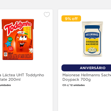
9%
ANIVERSÁRIO
a Láctea UHT Toddynho
Maionese Hellmanns Sach
late 200ml
Doypack 700g
 unidades
CX c/ 12 unidades
Faça login
Faça login
para comprar
para comprar