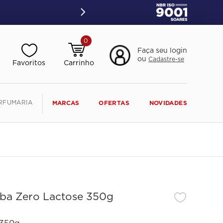
0
Faça seu login
ou
Cadastre-se
RFUMARIA
MARCAS
OFERTAS
NOVIDADES
uba Zero Lactose 350g