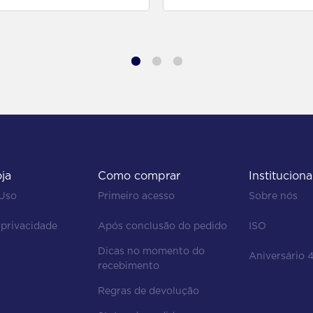
oja
Como comprar
Instituciona
 Uso
Primeiro acesso
Sobre nós
 privacidade
Após conclusão do pedido
ISO
Dicas no momento do 
Aniversário 
recebimento
Regras de devolução