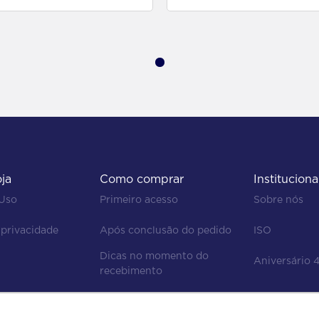
oja
Como comprar
Instituciona
 Uso
Primeiro acesso
Sobre nós
 privacidade
Após conclusão do pedido
ISO
Dicas no momento do 
Aniversário 
recebimento
Regras de devolução