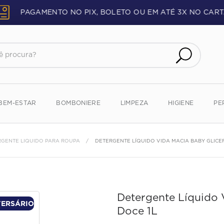
PAGAMENTO NO PIX, BOLETO OU EM ATÉ 3X NO CART
procura?
BEM-ESTAR
BOMBONIERE
LIMPEZA
HIGIENE
PE
RGENTE LIQUIDO PARA ROUPA
DETERGENTE LÍQUIDO VIDA MACIA BABY GLICER
Detergente Líquido 
VERSÁRIO
Doce 1L