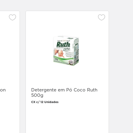
ion
Detergente em Pó Coco Ruth
500g
CX c/ 12 Unidades
Faça login
para comprar