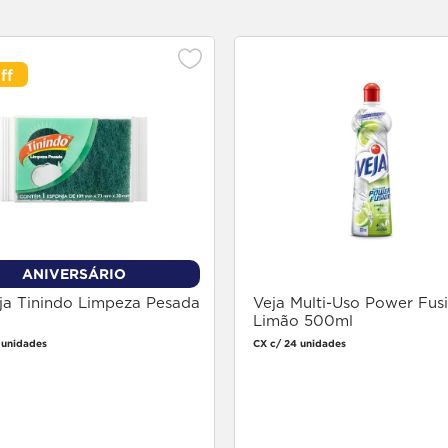
ANIVERSÁRIO
ja Tinindo Limpeza Pesada
Veja Multi-Uso Power Fus
Limão 500ml
 unidades
CX c/ 24 unidades
Faça login
Faça login
para comprar
para comprar