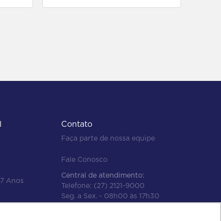
l
Contato
Faça parte de nossa equipe
Fale Conosco
Central de atendimento:
47 Anos
Telefone:
(27) 2121-9000
Seg. a Sex. - 08h00 às 17h30