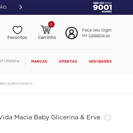
ÃO.
0
Faça seu login
ou
Cadastre-se
RFUMARIA
MARCAS
OFERTAS
NOVIDADES
INA & ERVA DOCE 1L
Vida Macia Baby Glicerina & Erva