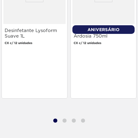
ANIVERSÁRIO
Desinfetante Lysoform
Cera Brilho Fácil Líquida
Suave 1L
Ardosia 750ml
CX c/ 12 unidades
CX c/ 12 unidades