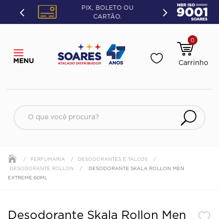
PIX, BOLETO OU
CARTÃO.
0
O que você procura?
PERFUMARIA
DESODORANTES E TALCOS
DESODORANTE ROLLON
DESODORANTE SKALA ROLLON MEN
EXTREME 60ML
Desodorante Skala Rollon Men