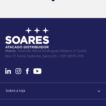
Matriz
: Avenida Talma Rodrigues Ribeiro, nº 5.041,
Box 17, Nova Zelândia, Serra-ES | CEP 29175-705
Sobre a loja
Regras de Uso