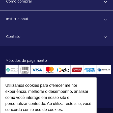
Como comprar
Política de privacidade
Primeiro acesso
Institucional
Após conclusão do pedido
Dicas no momento do recebimento
Sobre Nós
Regras de devolução
Contato
ISO
Status do pedido e acompanhamento da entrega
Aniversário 47 Anos
Faça parte de nossa equipe
Fale Conosco
Métodos de pagamento
Central de atendimento:
Telefone:
(27) 2121-9000
.
Segunda a Sexta das 8h às 17h30
Selos
Utilizamos cookies para oferecer melhor
experiência, melhorar o desempenho, analisar
como você interage em nosso site e
personalizar conteúdo. Ao utilizar este site, você
concorda com o uso de cookies.