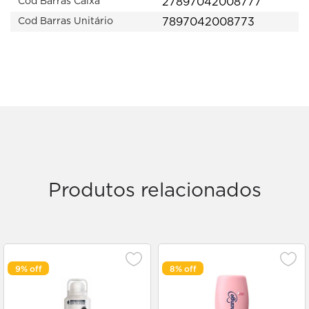
27897042008777
Cod Barras Caixa
7897042008773
Cod Barras Unitário
Produtos relacionados
9%
8%