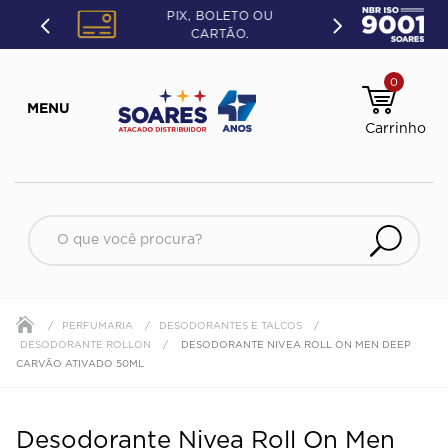
PIX, BOLETO OU
CARTÃO.
0
PERFUMARIA
DESODORANTES E TALCOS
DESODORANTE ROLLON
DESODORANTE NIVEA ROLL ON MEN DEEP
CARVÃO ATIVADO 50ML
Desodorante Nivea Roll On Men