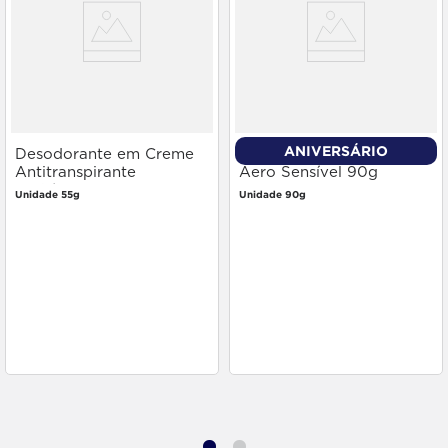
ANIVERSÁRIO
Desodorante em Creme
Desodorante Monange
Antitranspirante
Aero Sensível 90g
Herbíssimo Sensitive 55g
Unidade 55g
Unidade 90g