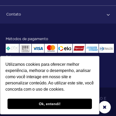
Dicas no momento do recebimento
Sobre Nós
Regras de devolução
Contato
ISO
Status do pedido e acompanhamento da entrega
Aniversário 47 Anos
Faça parte de nossa equipe
Fale Conosco
Métodos de pagamento
Central de atendimento:
Telefone:
(27) 2121-9000
.
Segunda a Sexta das 8h às 17h30
Selos
Utilizamos cookies para oferecer melhor
experiência, melhorar o desempenho, analisar
como você interage em nosso site e
personalizar conteúdo. Ao utilizar este site, você
concorda com o uso de cookies.
06.698.001/0002-19 - MB 5 COMÉRCIO IMPORTAÇÃO E
Ok, entendi!
EXPORTAÇÃO LTDA - SOARES ATACADO DISTRIBUIDOR.