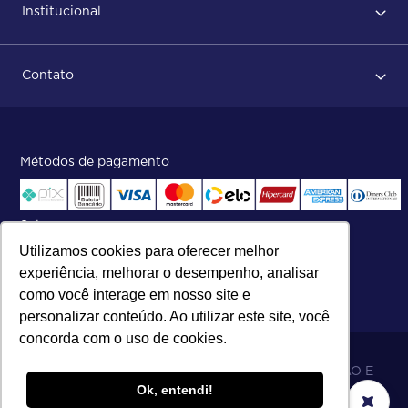
Institucional
Após conclusão do pedido
Dicas no momento do recebimento
Sobre Nós
Regras de devolução
Contato
ISO
Status do pedido e acompanhamento da entrega
Aniversário 47 Anos
Faça parte de nossa equipe
Fale Conosco
Métodos de pagamento
Central de atendimento:
Telefone:
(27) 2121-9000
.
Segunda a Sexta das 8h às 17h30
Selos
Utilizamos cookies para oferecer melhor
experiência, melhorar o desempenho, analisar
como você interage em nosso site e
personalizar conteúdo. Ao utilizar este site, você
concorda com o uso de cookies.
06.698.001/0002-19 - MB 5 COMÉRCIO IMPORTAÇÃO E
Ok, entendi!
EXPORTAÇÃO LTDA - SOARES ATACADO DISTRIBUIDOR.