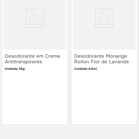
Desodorante em Creme
Desodorante Monange
Antitranspirante
Rollon Flor de Lavanda
Herbíssimo Sensitive 55g
60ml
Unidade 55g
Unidade 60ml