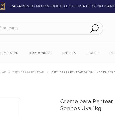
PAGAMENTO NO PIX, BOLETO OU EM ATÉ 3X NO CART
procura?
BEM-ESTAR
BOMBONIERE
LIMPEZA
HIGIENE
PE
ILAR
CREME PARA PENTEAR
CREME PARA PENTEAR SALON LINE 3 EM 1 C
Creme para Pentear 
Sonhos Uva 1kg