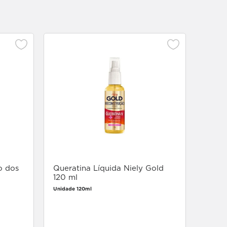
Creme
Cacho
Defin
Unidade
o dos
Queratina Líquida Niely Gold
120 ml
Unidade 120ml
Faça login