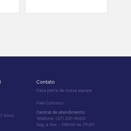
para comprar
l
Contato
Faça parte de nossa equipe
Fale Conosco
Central de atendimento:
47 Anos
Telefone:
(27) 2121-9000
Seg. a Sex. - 08h00 às 17h30