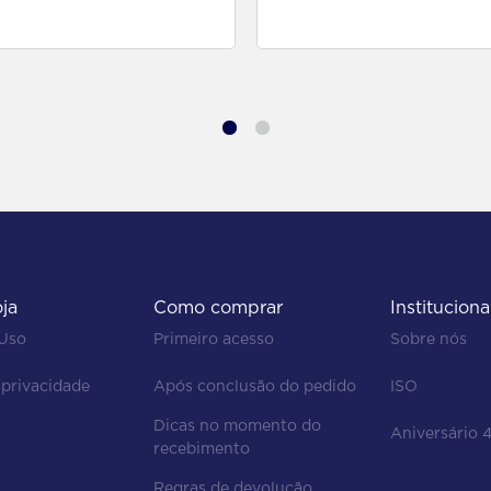
para comprar
para comprar
oja
Como comprar
Instituciona
 Uso
Primeiro acesso
Sobre nós
 privacidade
Após conclusão do pedido
ISO
Dicas no momento do 
Aniversário 
recebimento
Regras de devolução