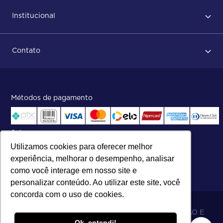
Primeiro acesso
Institucional
Após conclusão do pedido
Dicas no momento do recebimento
Sobre Nós
Regras de devolução
Contato
ISO
Status do pedido e acompanhamento da entrega
Aniversário 47 Anos
Faça parte de nossa equipe
Fale Conosco
Métodos de pagamento
Central de atendimento:
Telefone:
(27) 2121-9000
.
Segunda a Sexta das 8h às 17h30
Selos
Utilizamos cookies para oferecer melhor
experiência, melhorar o desempenho, analisar
como você interage em nosso site e
personalizar conteúdo. Ao utilizar este site, você
concorda com o uso de cookies.
06.698.001/0002-19 - MB 5 COMÉRCIO IMPORTAÇÃO E
Ok, entendi!