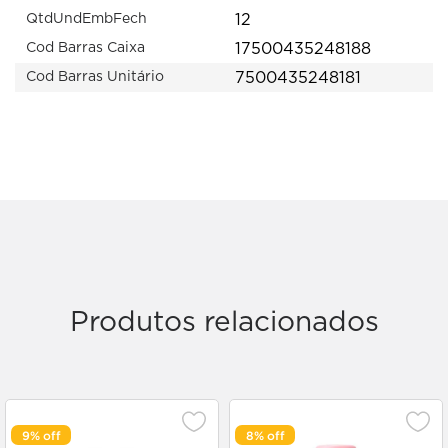
12
QtdUndEmbFech
17500435248188
Cod Barras Caixa
7500435248181
Cod Barras Unitário
Produtos relacionados
9%
8%