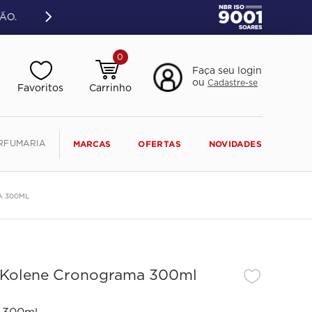
ÃO.
0
Faça seu login
ou
Cadastre-se
RFUMARIA
MARCAS
OFERTAS
NOVIDADES
A 300ML
 Kolene Cronograma 300ml