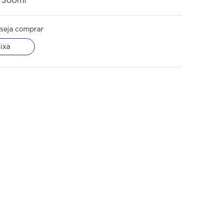
e 300ml
seja comprar
ixa