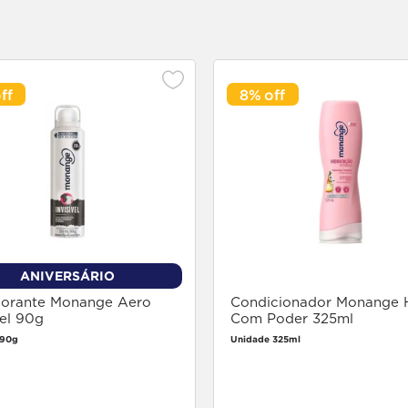
8%
ANIVERSÁRIO
orante Monange Aero
Condicionador Monange H
vel 90g
Com Poder 325ml
 90g
Unidade 325ml
Faça login
Faça login