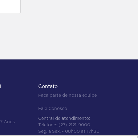
l
Contato
Faça parte de nossa equipe
Fale Conosco
Central de atendimento:
47 Anos
Telefone:
(27) 2121-9000
Seg. a Sex. - 08h00 às 17h30