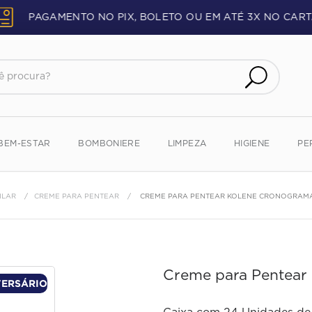
PAGAMENTO NO PIX, BOLETO OU EM ATÉ 3X NO CART
procura?
BEM-ESTAR
BOMBONIERE
LIMPEZA
HIGIENE
PE
ILAR
CREME PARA PENTEAR
CREME PARA PENTEAR KOLENE CRONOGRAM
Creme para Pentear
VERSÁRIO