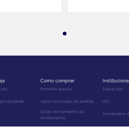
para comprar
para comprar
oja
Como comprar
Instituciona
 Uso
Primeiro acesso
Sobre nós
 privacidade
Após conclusão do pedido
ISO
Dicas no momento do 
Aniversário 
recebimento
Regras de devolução