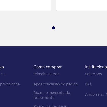
para comprar
para comprar
oja
Como comprar
Instituciona
 Uso
Primeiro acesso
Sobre nós
 privacidade
Após conclusão do pedido
ISO
Dicas no momento do 
Aniversário 
recebimento
Regras de devolução