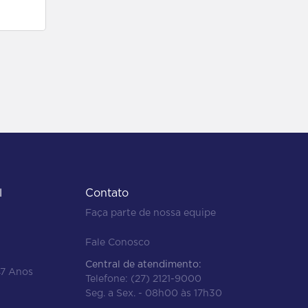
l
Contato
Faça parte de nossa equipe
Fale Conosco
Central de atendimento:
47 Anos
Telefone:
(27) 2121-9000
Seg. a Sex. - 08h00 às 17h30