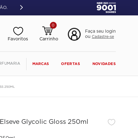
ÃO.
0
Faça seu login
ou
Cadastre-se
RFUMARIA
MARCAS
OFERTAS
NOVIDADES
SS 250ML
Elseve Glycolic Gloss 250ml