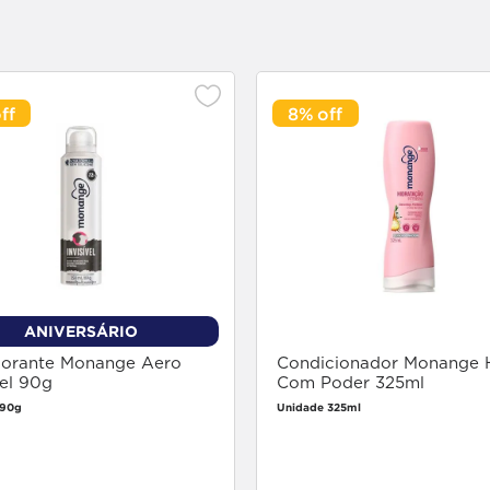
8%
ANIVERSÁRIO
orante Monange Aero
Condicionador Monange H
vel 90g
Com Poder 325ml
 90g
Unidade 325ml
Faça login
Faça login