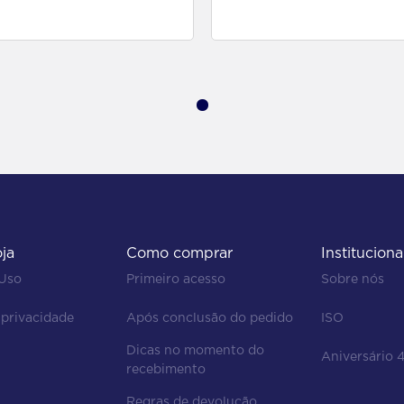
para comprar
para comprar
oja
Como comprar
Instituciona
 Uso
Primeiro acesso
Sobre nós
 privacidade
Após conclusão do pedido
ISO
Dicas no momento do 
Aniversário 
recebimento
Regras de devolução