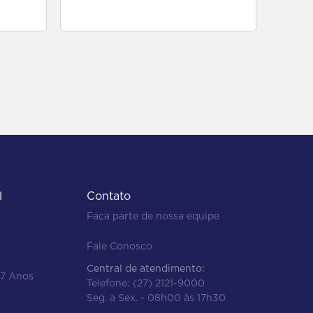
para comprar
l
Contato
Faça parte de nossa equipe
Fale Conosco
Central de atendimento:
47 Anos
Telefone:
(27) 2121-9000
Seg. a Sex. - 08h00 às 17h30