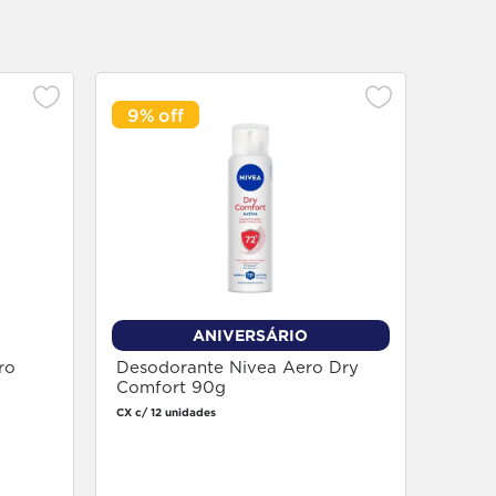
9%
ANIVERSÁRIO
ro
Desodorante Nivea Aero Dry
Comfort 90g
CX c/ 12 unidades
Faça login