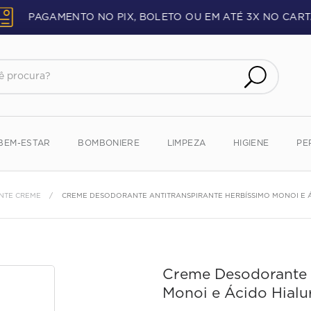
PAGAMENTO NO PIX, BOLETO OU EM ATÉ 3X NO CART
procura?
BEM-ESTAR
BOMBONIERE
LIMPEZA
HIGIENE
PE
NTE CREME
CREME DESODORANTE ANTITRANSPIRANTE HERBÍSSIMO MONOI E 
Creme Desodorante A
Monoi e Ácido Hialu