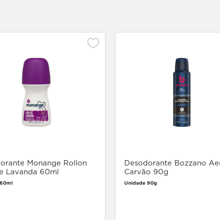
orante Monange Rollon
Desodorante Bozzano Ae
de Lavanda 60ml
Carvão 90g
 60ml
Unidade 90g
Faça login
Faça login