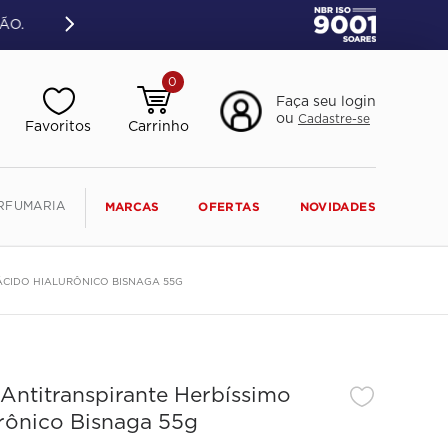
ÃO.
0
Faça seu login
ou
Cadastre-se
RFUMARIA
MARCAS
OFERTAS
NOVIDADES
ÁCIDO HIALURÔNICO BISNAGA 55G
ntitranspirante Herbíssimo
rônico Bisnaga 55g