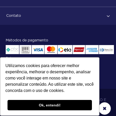
Dicas no momento do recebimento
Sobre Nós
Regras de devolução
Contato
ISO
Status do pedido e acompanhamento da entrega
Aniversário 47 Anos
Faça parte de nossa equipe
Fale Conosco
Métodos de pagamento
Central de atendimento:
Telefone:
(27) 2121-9000
.
Segunda a Sexta das 8h às 17h30
Selos
Utilizamos cookies para oferecer melhor
experiência, melhorar o desempenho, analisar
como você interage em nosso site e
personalizar conteúdo. Ao utilizar este site, você
concorda com o uso de cookies.
06.698.001/0002-19 - MB 5 COMÉRCIO IMPORTAÇÃO E
Ok, entendi!
EXPORTAÇÃO LTDA - SOARES ATACADO DISTRIBUIDOR.