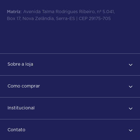
Matriz
: Avenida Talma Rodrigues Ribeiro, nº 5.041,
Box 17, Nova Zelândia, Serra-ES | CEP 29175-705
Sobre a loja
Regras de Uso
Como comprar
Política de privacidade
Primeiro acesso
Institucional
Após conclusão do pedido
Dicas no momento do recebimento
Sobre Nós
Regras de devolução
Contato
ISO
Status do pedido e acompanhamento da entrega
Aniversário 47 Anos