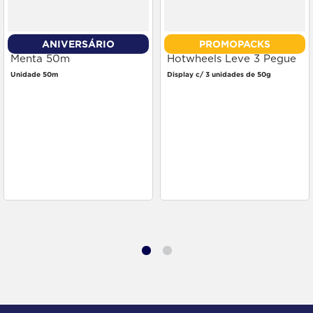
ANIVERSÁRIO
PROMOPACKS
Fio Dental Johnson Plus
Gel Dental Condor
Menta 50m
Hotwheels Leve 3 Pegue
2
Unidade 50m
Display c/ 3 unidades de 50g