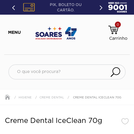
PIX, BOLETO OU
CARTÃO.
0
O que você procura?
HIGIENE
CREME DENTAL
CREME DENTAL ICECLEAN 70G
Creme Dental IceClean 70g