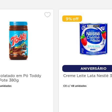
9%
ANIVERSÁRIO
olatado em Pó Toddy
Creme Leite Lata Nestlé 
 Pote 380g
 unidades
CX c/ 48 unidades
Faça login
Faça login
para comprar
para comprar