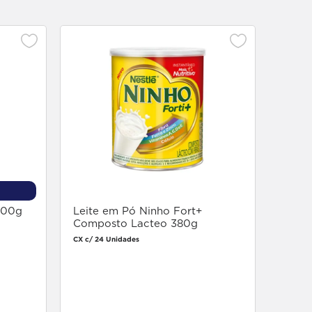
Leite
Semid
395g
CX c/ 2
300g
Leite em Pó Ninho Fort+
Composto Lacteo 380g
CX c/ 24 Unidades
Faça login
para comprar