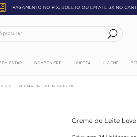
PAGAMENTO NO PIX, BOLETO OU EM ATÉ 3X NO CART
procura?
BEM-ESTAR
BOMBONIERE
LIMPEZA
HIGIENE
PE
DE LEITE LEVE ITALAC TP 10% GORDURA 200G
Creme de Leite Leve