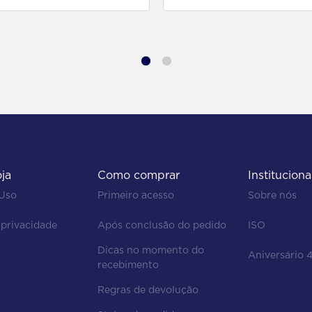
oja
Como comprar
Instituciona
 Uso
Primeiro acesso
Sobre nós
 privacidade
Após conclusão do pedido
ISO
Dicas no momento do 
Aniversário 
recebimento
Regras de devolução