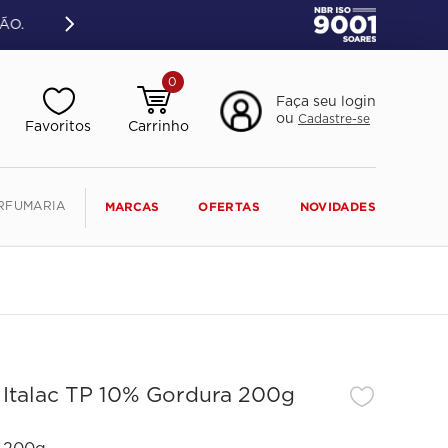
ÃO.
0
Faça seu login
ou
Cadastre-se
RFUMARIA
MARCAS
OFERTAS
NOVIDADES
 Italac TP 10% Gordura 200g