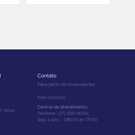
l
Contato
Faça parte de nossa equipe
Fale Conosco
Central de atendimento:
47 Anos
Telefone:
(27) 2121-9000
Seg. a Sex. - 08h00 às 17h30