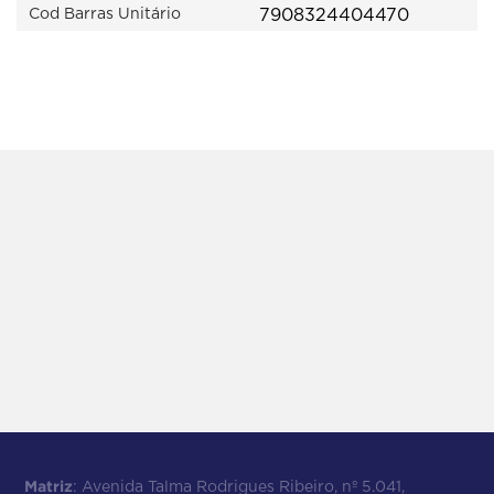
7908324404470
Cod Barras Unitário
Matriz
: Avenida Talma Rodrigues Ribeiro, nº 5.041,