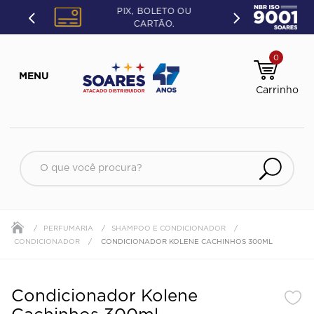
PIX, BOLETO OU
CARTÃO.
0
O que você procura?
PERFUMARIA
SHAMPOO E CONDICIONADOR
CONDICIONADOR
CONDICIONADOR KOLENE CACHINHOS 300ML
Condicionador Kolene