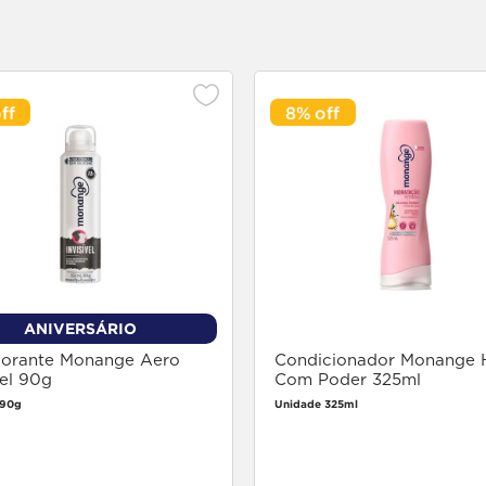
8%
ANIVERSÁRIO
orante Monange Aero
Condicionador Monange H
vel 90g
Com Poder 325ml
 90g
Unidade 325ml
Faça login
Faça login