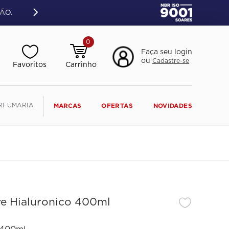
ÃO.
0
Faça seu login
ou
Cadastre-se
RFUMARIA
MARCAS
OFERTAS
NOVIDADES
ve Hialuronico 400ml