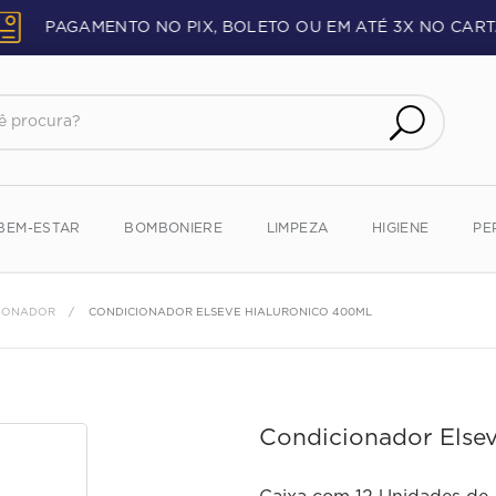
PAGAMENTO NO PIX, BOLETO OU EM ATÉ 3X NO CART
procura?
BEM-ESTAR
BOMBONIERE
LIMPEZA
HIGIENE
PE
IONADOR
CONDICIONADOR ELSEVE HIALURONICO 400ML
Condicionador Else