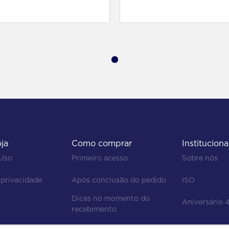
para comprar
para comprar
oja
Como comprar
Instituciona
 Uso
Primeiro acesso
Sobre nós
 privacidade
Após conclusão do pedido
ISO
Dicas no momento do 
Aniversário 
recebimento
Regras de devolução