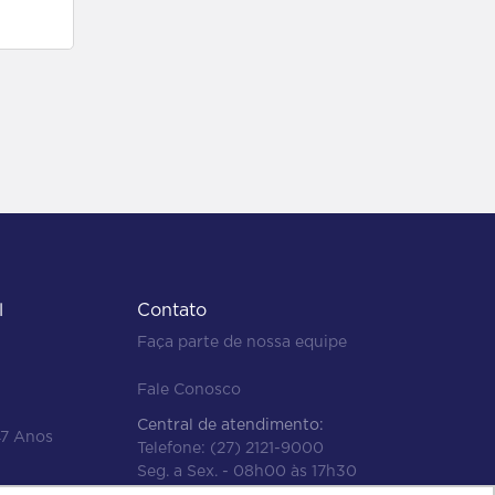
l
Contato
Faça parte de nossa equipe
Fale Conosco
Central de atendimento:
47 Anos
Telefone:
(27) 2121-9000
Seg. a Sex. - 08h00 às 17h30