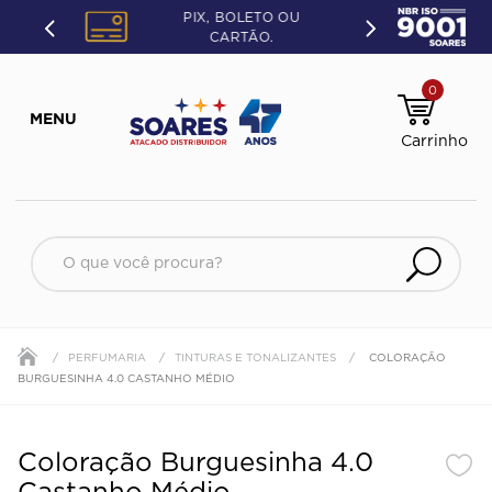
PIX, BOLETO OU
CARTÃO.
0
O que você procura?
PERFUMARIA
TINTURAS E TONALIZANTES
COLORAÇÃO
BURGUESINHA 4.0 CASTANHO MÉDIO
Coloração Burguesinha 4.0