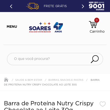
ETO OU
FRETE GRÁTIS
ÃO.
0
O que você procura?
SAUDE & BEM ESTAR
BARRAS, SNACKS E PASTAS
BARRA
DE PROTEÍNA NUTRY CRISPY CHOCOLATE AO LEITE 30G
Barra de Proteína Nutry Crispy