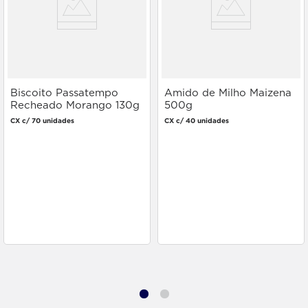
Biscoito Passatempo
Amido de Milho Maizena
Recheado Morango 130g
500g
CX c/ 70 unidades
CX c/ 40 unidades