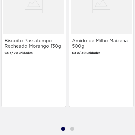
Biscoito Passatempo
Amido de Milho Maizena
Recheado Morango 130g
500g
CX c/ 70 unidades
CX c/ 40 unidades