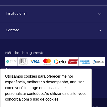
Primeiro acesso
Institucional
Após conclusão do pedido
Dicas no momento do recebimento
Sobre Nós
Regras de devolução
Contato
ISO
Status do pedido e acompanhamento da entrega
Aniversário 47 Anos
Faça parte de nossa equipe
Fale Conosco
Métodos de pagamento
Central de atendimento:
Telefone:
(27) 2121-9000
.
Segunda a Sexta das 8h às 17h30
Selos
Utilizamos cookies para oferecer melhor
experiência, melhorar o desempenho, analisar
como você interage em nosso site e
personalizar conteúdo. Ao utilizar este site, você
concorda com o uso de cookies.