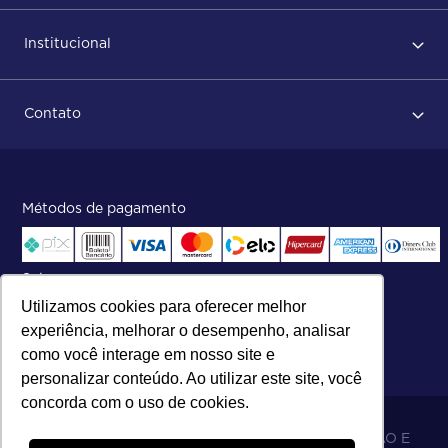
Primeiro acesso
Institucional
Após conclusão do pedido
Dicas no momento do recebimento
Sobre Nós
Regras de devolução
Contato
ISO
Status do pedido e acompanhamento da entrega
Aniversário 47 Anos
Faça parte de nossa equipe
Fale Conosco
Métodos de pagamento
Central de atendimento:
Telefone:
(27) 2121-9000
.
Segunda a Sexta das 8h às 17h30
Selos
Utilizamos cookies para oferecer melhor
experiência, melhorar o desempenho, analisar
como você interage em nosso site e
personalizar conteúdo. Ao utilizar este site, você
concorda com o uso de cookies.
06.698.001/0002-19 - MB 5 COMÉRCIO IMPORTAÇÃO E