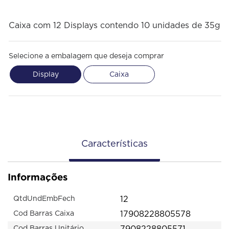
Caixa com 12 Displays contendo 10 unidades de 35g
Selecione a embalagem que deseja comprar
Display
Caixa
Características
Informações
12
QtdUndEmbFech
17908228805578
Cod Barras Caixa
7908228805571
Cod Barras Unitário